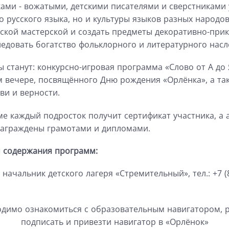
ками
-
вожатыми, детскими писателями
и сверстниками 
о русского языка, но и культуры языков разных народо
ской мастерской и создать
предметы декоративно-прик
ледовать богатство фольклорного
и литературного
насл
ы
станут:
конкурсно
-игровая программа «Слово от А до 
м вечере, посвящё
нного Дню рождения «Орлёнка», а та
ьи, любви и верности.
ме каждый подрост
ок получит сертификат участника,
а 
награждены грамотами и дипломами.
м содержания программ:
, начальник детского лагеря «Стремительный», тел.: +7 (8
одимо ознакомиться с образовательным навигатором,
подписать и привезти навигатор в «Орлёнок»