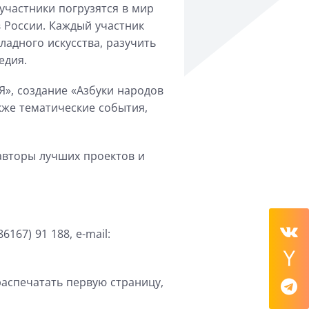
участники погрузятся в мир
в России
.
Каждый участник
ладного искусства,
разучить
едия
.
Я», создание «Азбуки народов
к
же тематические события,
авторы лучших проектов и
6167) 91 188, e-
mail
:
распечатать первую страницу,