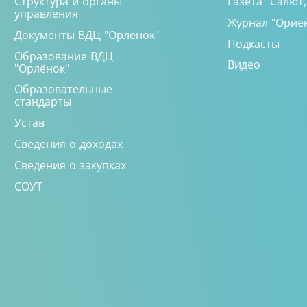
Структура и органы
Газета "Салют
управления
Журнал "Орие
Документы ВДЦ "Орлёнок"
Подкасты
Образование ВДЦ
Видео
"Орлёнок"
Образовательные
стандарты
Устав
Сведения о доходах
Сведения о закупках
СОУТ