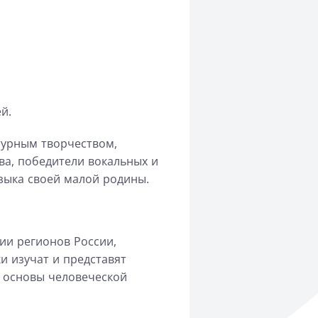
й.
турным
творчеством,
ва, победители вокальных и
языка
своей малой родины.
ии
регионов России,
и изучат и представят
 основы человеческой