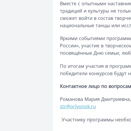
Вместе с опытными наставни
традиций
и культуры не тольк
сможет войти в состав творче
национальные танцы
или исс
Ярким
и
событи
ями
программ
России», учас
тие в творческо
посвящё
нные Дню сем
По итогам участия в програм
победители конкурсов будут 
Контактное лицо по вопроса
Романова Мария Дмитриевна
str@orlyonok.ru
Участнику программы необх