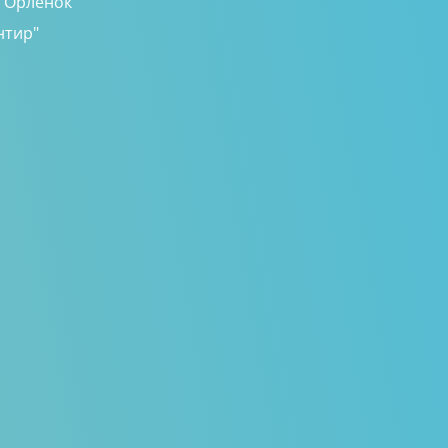
, Орлёнок"
нтир"