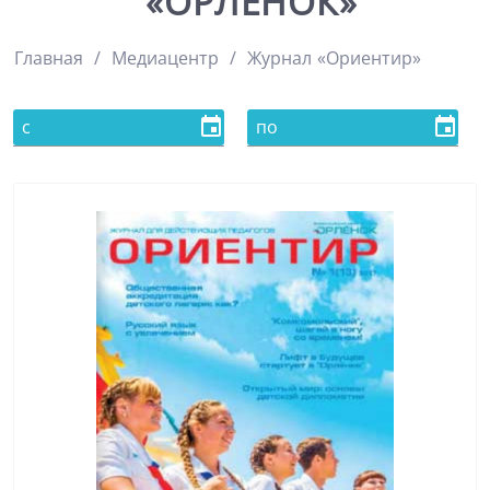
«ОРЛЁНОК»
Главная
Медиацентр
Журнал «Ориентир»
event
event
с
по