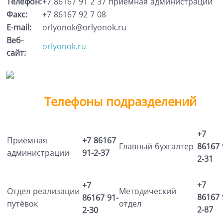
Телефон:
+7 86167 91 2 37 приёмная администрации
Факс:
+7 86167 92 7 08
E-mail:
orlyonok@orlyonok.ru
Веб-
orlyonok.ru
сайт:
Телефоны подразделений
+7
Приёмная
+7 86167
Главный бухгалтер
86167
администрации
91-2-37
2-31
+7
+7
Отдел реализации
Методический
86167
86167
91-
путёвок
отдел
2-87
2-30