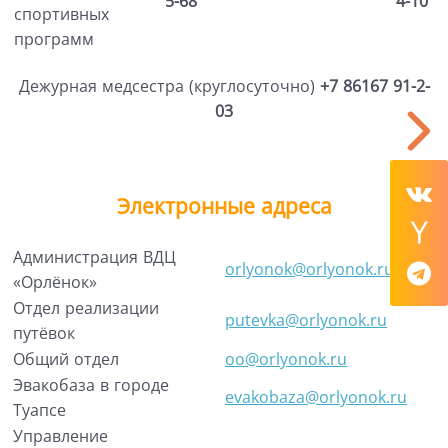
5-68
4-10
спортивных
программ
Дежурная медсестра (круглосуточно)
+7 86167 91-2-
03
Электронные адреса
Администрация ВДЦ
orlyonok@orlyonok.ru
«Орлёнок»
Отдел реализации
putevka@orlyonok.ru
путёвок
Общий отдел
oo@orlyonok.ru
Эвакобаза в городе
evakobaza@orlyonok.ru
Туапсе
Управление