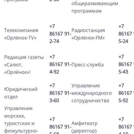
общеразвивающим
программам
+7
+7
Телекомпания
Радиостанция
86167
91-
86167
«Орлёнок-TV»
«Орлёнок-FM»
2-74
5-24
+7
+7
Редакция газеты
86167
91-
86167
«Салют,
Пресс-служба
4-92
5-43
«Орлёнок»!
+7
Управление
+7
Юридический
86167
91-
международного
86167
отдел
3-60
сотрудничества
5-92
Управление
морских,
+7
+7
Амфитеатр
туристских и
86167
91-
86167
(директор)
физкультурно-