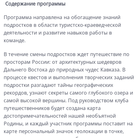
Содержание программы
Программа направлена на обогащение знаний
подростков в области туристск
о-краеведческой
деятельности
и развитие навыков работы в
команде.
В
течение смены подростков ждет
путешествие по
просторам
России: от архитектурных шедевров
Дальнего Востока до природных чудес Кавказа.
В
процессе
квестов
и выполнения творческих заданий
подростки
р
азгадают тайны географических
рекордов, узнают секреты самого глубоког
о озера и
самой высокой вершины.
Под руководством клуба
путешественников будет создана карта
достопримечательностей нашей необъятной
Родины
, и каждый
уч
астник программы
поставит
на
карте персональный значок геолокации в точке,