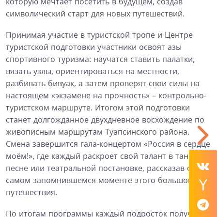
которую мечтает посетить в будущем, создав
символический старт для новых путешествий.
Принимая участие в
туристской тропе и Центре
туристской
подготовки участники освоят азы
спортивного
туризма: научатся ставить палатки,
вязать узлы, ориентироваться на местности,
разбивать бивуак, а затем проверят свои силы на
настоящем «
экзамене на прочность
» – контрольно-
т
уристском маршруте. Итогом этой подготовки
станет долгожданное двухдневное восхождение по
живописным маршрутам Туапсинского района.
Смена завершится
гала-концертом «Россия в сердце
моём!»,
где каждый раскроет свой талант в танце,
песне или театральной постановке, рассказав о
самом запомнившемся моменте этого большого
путешествия.
По итогам программы каждый подросток получит