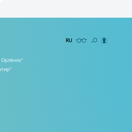
, Орлёнок"
нтир"